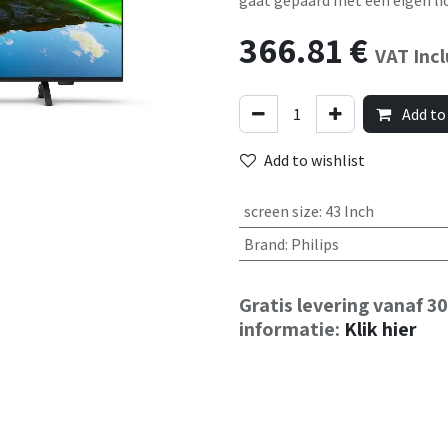
gaat gepaard met een eigen li
366.81
€
VAT Inc
Add to
Add to wishlist
screen size
:
43 Inch
Brand
:
Philips
Gratis levering vanaf 3
informatie:
Klik hier