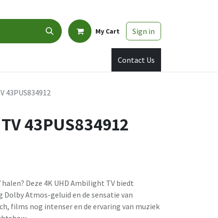
Sign in
My Cart
shback
Promo
Appointment
Contact Us
TV 43PUS834912
 TV 43PUS834912
V halen? Deze 4K UHD Ambilight TV biedt
 Dolby Atmos-geluid en de sensatie van
h, films nog intenser en de ervaring van muziek