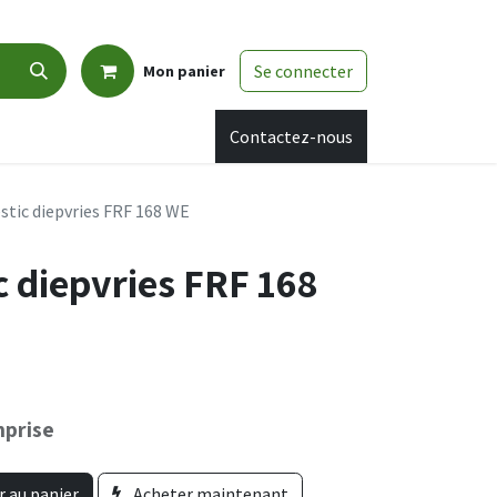
Se connecter
Mon panier
Cashback
Promo
Rendez-vous
Contactez-nous
tic diepvries FRF 168 WE
 diepvries FRF 168
prise
r au panier
Acheter maintenant