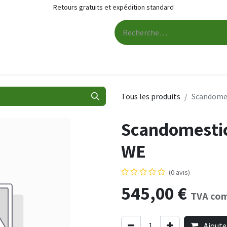
Retours gratuits et expédition standard
L'audio
Audio accessoires
Services
Contactez-nous
Tous les produits
Scandomes
Scandomestic
WE
(0 avis)
545,00
€
TVA com
Ajoute