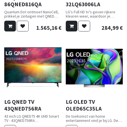
86QNED816QA
32LQ63006LA
Quantum Dot ontmoet NanoCell,
LG's Full HD tv's geven rijkere
prikkel je zintuigen met QNED
kleuren weer, waardoor je
color.
favoriete beelden levendiger en
Ervaar kleuren die niet van deze
natuurlijker wordt weergegeven.
1.565,16
€
284,99
€
wereld zijn met de
α5 Gen 5 AI Processor, boost je
gecombineerde kracht van
kijkervaring
Quantum Dot en NanoCell.
α5 Gen5 AI Processor verbetert
Schermdiagonaal: 86" (218,44 cm)
de LG Full HD TV om je een
Schermtype: QNED
meeslepende ervaring te bieden.
Resolutie: 4K Ultra HD (3840 x
2160 px)
LG QNED TV
LG OLED TV
43QNED756RA
OLED65C35LA
43 inch LG QNED75 4K UHD Smart
De toekomst van home
TV - 43QNED756RA
entertainment vind je bij LG. Deze
Ondek de LG QNED 43QNED756RA
oled-tv brengt elk beeld tot