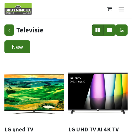
Televisie
New
LG qned TV
LG UHD TV AI 4K TV