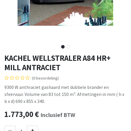
KACHEL WELLSTRALER A84 HR+
MILL ANTRACIET
(0 beoordeling)
9300 W anthraciet gashaard met dubbele brander en
sfeervuur. Volume van 83 tot 150 m³. Afmetingen in mm ( h x
b x d) 690 x 855 x 340.
1.773,00
€
Inclusief BTW