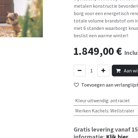
metalen konstructie bevordert 
borg voor een energetisch re
totale volume brandstof om i
met 6 standen waarborgt knus
beslist een warme winter!
1.849,00
€
Incl
Aan wi
Toevoegen aan verlanglijs
Kleur uitwendig
:
antraciet
Merken Kachels
:
Wellstraler
Gratis levering vanaf 1
informatie:
Klik hier