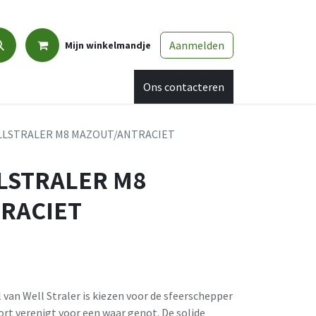
Aanmelden
Mijn winkelmandje
Promo
Afspraak
Ons contacteren
LLSTRALER M8 MAZOUT/ANTRACIET
LSTRALER M8
RACIET
van Well Straler is kiezen voor de sfeerschepper
fort verenigt voor een waar genot. De solide