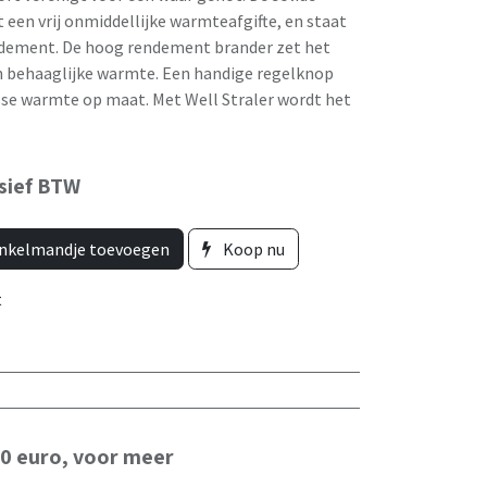
een vrij onmiddellijke warmteafgifte, en staat
ndement. De hoog rendement brander zet het
n behaaglijke warmte. Een handige regelknop
se warmte op maat. Met Well Straler wordt het
usief BTW
nkelmandje toevoegen
Koop nu
t
50 euro, voor meer