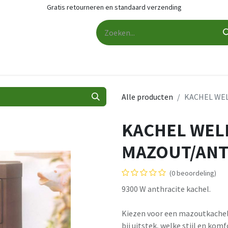
Gratis retourneren en standaard verzending
udio
Audio accessoires
Services
Contact
Cashback
Alle producten
KACHEL WE
KACHEL WEL
MAZOUT/ANT
(0 beoordeling)
9300 W anthracite kachel.
Kiezen voor een mazoutkachel 
bij uitstek, welke stijl en kom