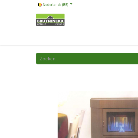
Nederlands (BE)
Onze merken
Promotie
Store
Video
A