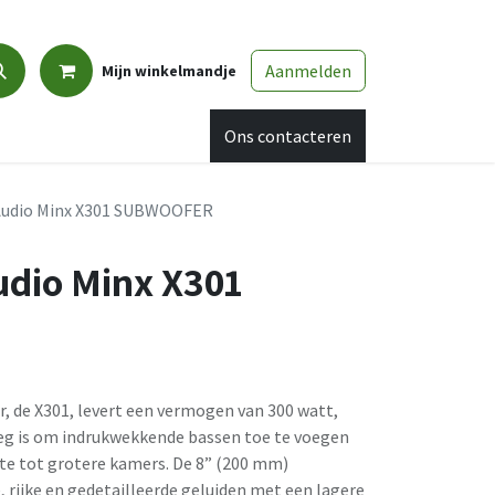
Aanmelden
Mijn winkelmandje
Promo
Afspraak
Ons contacteren
Audio Minx X301 SUBWOOFER
dio Minx X301
, de X301, levert een vermogen van 300 watt,
oeg is om indrukwekkende bassen toe te voegen
te tot grotere kamers. De 8” (200 mm)
, rijke en gedetailleerde geluiden met een lagere