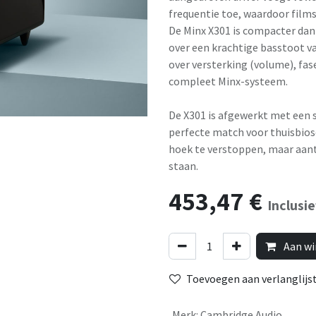
frequentie toe, waardoor film
De Minx X301 is compacter dan 
over een krachtige basstoot va
over versterking (volume), fase
compleet Minx-systeem.
De X301 is afgewerkt met een s
perfecte match voor thuisbios
hoek te verstoppen, maar aan
staan.
453,47
€
Inclusi
Aan wi
Toevoegen aan verlanglijs
Merk
:
Cambridge Audio