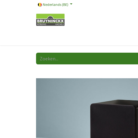
Nederlands (BE)
Onze merken
Promotie
Store
Video
A