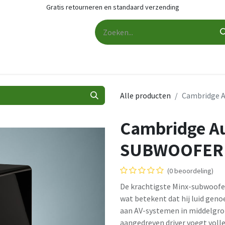
Gratis retourneren en standaard verzending
udio
Audio accessoires
Services
Contact
Cashback
Alle producten
Cambridge 
Cambridge Au
SUBWOOFER
(0 beoordeling)
De krachtigste Minx-subwoofer
wat betekent dat hij luid gen
aan AV-systemen in middelgro
aangedreven driver voegt volle