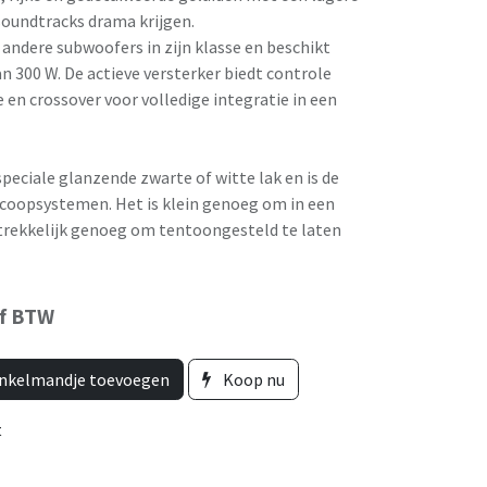
soundtracks drama krijgen.
andere subwoofers in zijn klasse en beschikt
n 300 W. De actieve versterker biedt controle
 en crossover voor volledige integratie in een
peciale glanzende zwarte of witte lak en is de
coopsystemen. Het is klein genoeg om in een
trekkelijk genoeg om tentoongesteld te laten
ef BTW
nkelmandje toevoegen
Koop nu
t