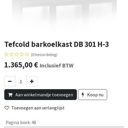
Tefcold barkoelkast DB 301 H-3
(0 beoordeling)
1.365,00
€
Inclusief BTW
Aan winkelmandje toevoegen
Koop nu
Toevoegen aan verlanglijst
Pagina boek
:
48