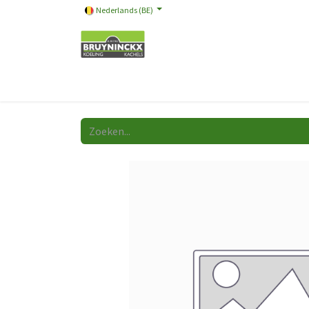
Nederlands (BE)
Onze merken
Promotie
Store
Video
A