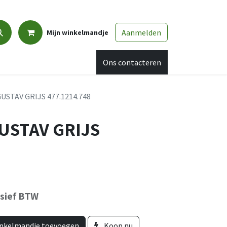
Aanmelden
Mijn winkelmandje
Promo
Afspraak
Ons contacteren
USTAV GRIJS 477.1214.748
USTAV GRIJS
usief BTW
nkelmandje toevoegen
Koop nu