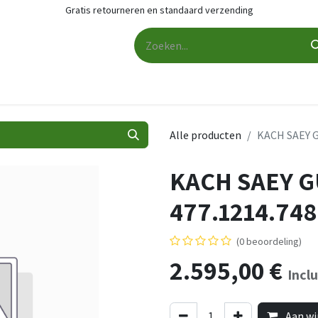
Gratis retourneren en standaard verzending
udio
Audio accessoires
Services
Contact
Cashback
Alle producten
KACH SAEY G
KACH SAEY G
477.1214.748
(0 beoordeling)
2.595,00
€
Incl
Aan wi