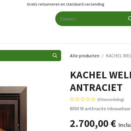
Gratis retourneren en standaard verzending
udio
Audio accessoires
Services
Contact
Cashback
Alle producten
KACHEL WEL
KACHEL WEL
ANTRACIET
(0 beoordeling)
8000 W anthracite inbouwhaar
2.700,00
€
Incl