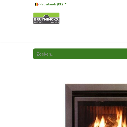
Nederlands (BE)
Onze merken
Promotie
Store
Video
A