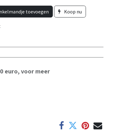
nkelmandje toevoegen
Koop nu
t
50 euro, voor meer