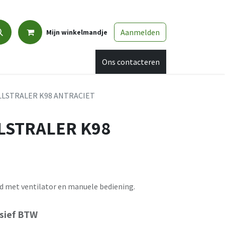
Aanmelden
Mijn winkelmandje
Promo
Afspraak
Ons contacteren
LSTRALER K98 ANTRACIET
LSTRALER K98
d met ventilator en manuele bediening.
usief BTW