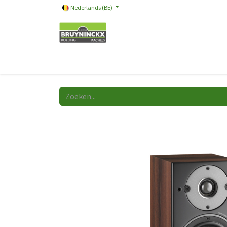
Nederlands (BE)
Onze merken
Promotie
Store
Video
A