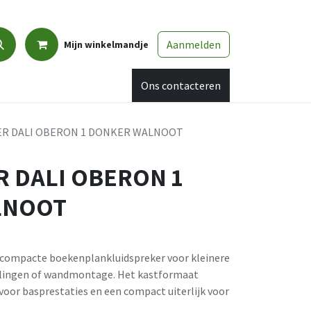
Aanmelden
Mijn winkelmandje
Promo
Afspraak
Ons contacteren
ER DALI OBERON 1 DONKER WALNOOT
 DALI OBERON 1
LNOOT
acompacte boekenplankluidspreker voor kleinere
ellingen of wandmontage. Het kastformaat
oor basprestaties en een compact uiterlijk voor