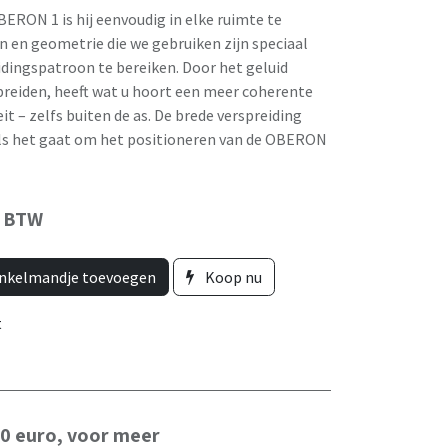
ERON 1 is hij eenvoudig in elke ruimte te
n en geometrie die we gebruiken zijn speciaal
idingspatroon te bereiken. Door het geluid
preiden, heeft wat u hoort een meer coherente
it – zelfs buiten de as. De brede verspreiding
 als het gaat om het positioneren van de OBERON
f BTW
nkelmandje toevoegen
Koop nu
t
50 euro, voor meer