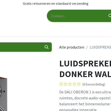
Gratis retourneren en standaard verzending
udio
Audio accessoires
Services
Contact
Cashback
Alle producten
LUIDSPREK
LUIDSPREKER
DONKER WA
(0 beoordeling)
De DALI OBERON 1 is een ultr
ruimtes, discrete audio-opst
balanceert het binnenvolume v
eenvoudige integratie.