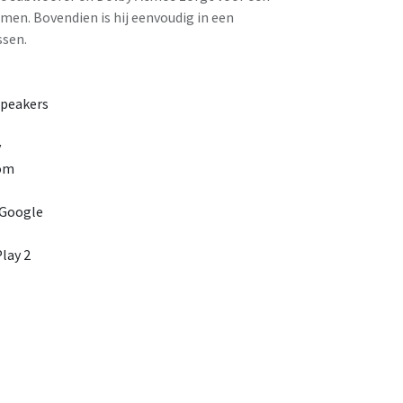
men. Bovendien is hij eenvoudig in een
ssen.
speakers
y
oom
 Google
lay 2