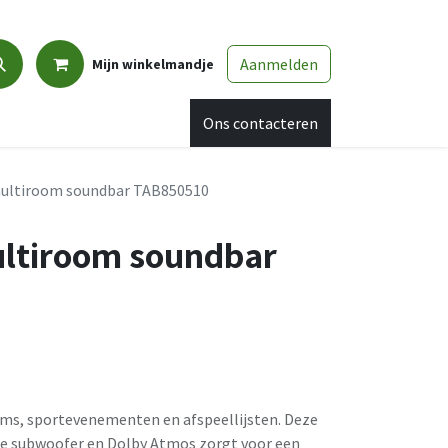
Aanmelden
Mijn winkelmandje
Promo
Afspraak
Ons contacteren
 multiroom soundbar TAB850510
multiroom soundbar
ilms, sportevenementen en afspeellijsten. Deze
e subwoofer en Dolby Atmos zorgt voor een