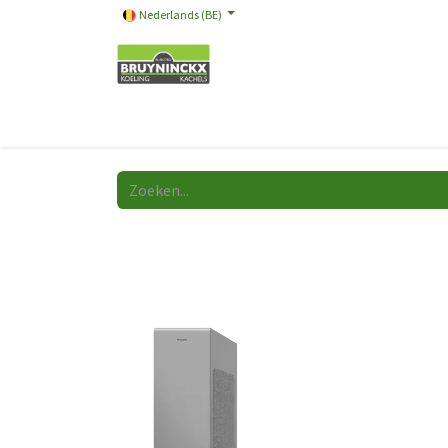
Nederlands (BE)
Onze merken
Promotie
Store
Video
A