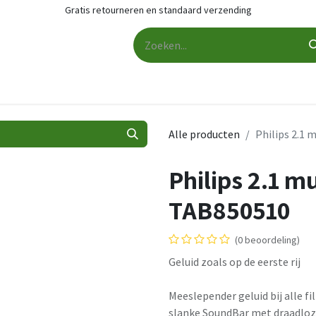
Gratis retourneren en standaard verzending
udio
Audio accessoires
Services
Contact
Cashback
Alle producten
Philips 2.1
Philips 2.1 
TAB850510
(0 beoordeling)
Geluid zoals op de eerste rij
Meeslepender geluid bij alle f
slanke SoundBar met draadloz