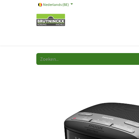
Nederlands (BE)
Onze merken
Promotie
Store
Video
A