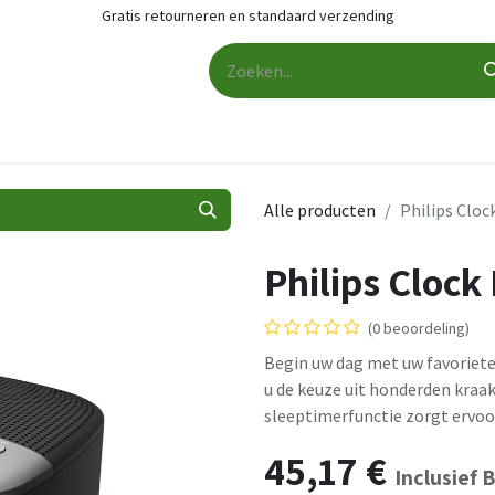
Gratis retourneren en standaard verzending
udio
Audio accessoires
Services
Contact
Cashback
Alle producten
Philips Clo
Philips Cloc
(0 beoordeling)
Begin uw dag met uw favoriete
u de keuze uit honderden kraakv
sleeptimerfunctie zorgt ervoor 
45,17
€
Inclusief