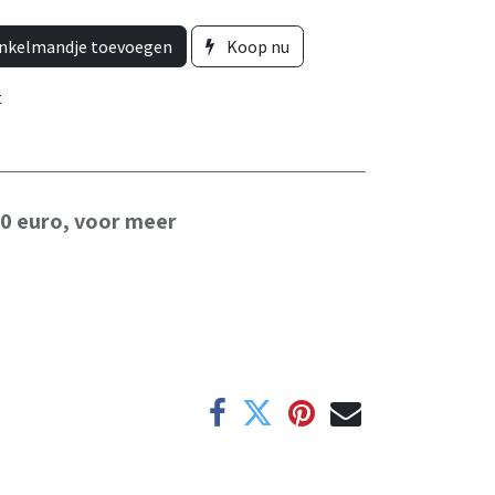
nkelmandje toevoegen
Koop nu
t
50 euro, voor meer