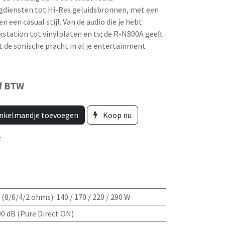
diensten tot Hi-Res geluidsbronnen, met een
 een casual stijl. Van de audio die je hebt
station tot vinylplaten en tv; de R-N800A geeft
aat de sonische pracht in al je entertainment
ef BTW
nkelmandje toevoegen
Koop nu
t
(8/6/4/2 ohms)
:
140 / 170 / 220 / 290 W
0 dB (Pure Direct ON)