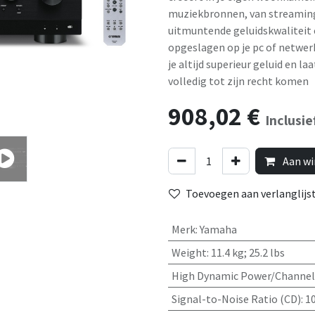
muziekbronnen, van streaming
uitmuntende geluidskwaliteit en
opgeslagen op je pc of netwerk
je altijd superieur geluid en l
volledig tot zijn recht komen
908,02
€
Inclusi
Aan wi
Toevoegen aan verlanglijs
Merk
:
Yamaha
Weight
:
11.4 kg; 25.2 lbs
High Dynamic Power/Channel 
Signal-to-Noise Ratio (CD)
:
10