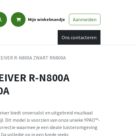
Aanmelden
Mijn winkelmandje
Promo
Afspraak
Ons contacteren
EIVER R-N800A ZWART RN800A
EIVER R-N800A
0A
ver biedt onvervalst en uitgebreid muzikaal
jl. Dit model is voorzien van onze unieke YPAO™-
orrectie waarmee je een ideale luisteromgeving
 Ga volledig op in een brede reeks