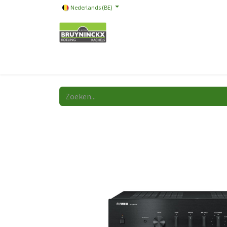
Nederlands (BE)
Onze merken
Promotie
Store
Video
A