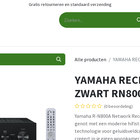
Gratis retourneren en standaard verzending
udio
Audio accessoires
Services
Contact
Cashback
Alle producten
YAMAHA REC
YAMAHA REC
ZWART RN80
(0 beoordeling)
Yamaha R-N800A Network Recei
genot met een moderne hifisti
technologie voor geluidsveldc
creëert in je eigen woonkamer.